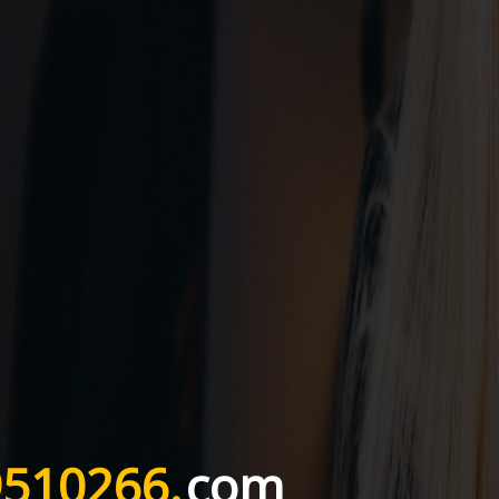
10266.
com